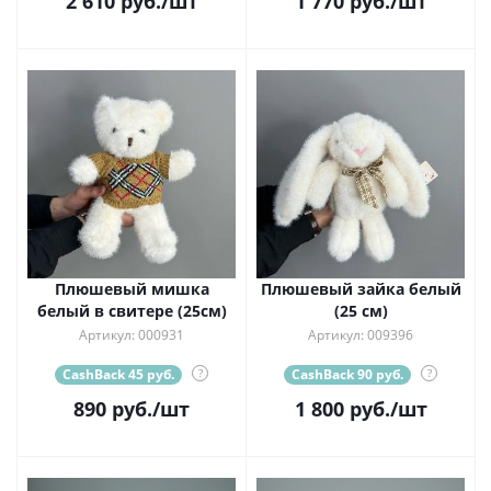
2 610
руб.
/шт
1 770
руб.
/шт
Плюшевый мишка
Плюшевый зайка белый
белый в свитере (25см)
(25 см)
Артикул: 000931
Артикул: 009396
CashBack 45 руб.
?
CashBack 90 руб.
?
890
руб.
/шт
1 800
руб.
/шт