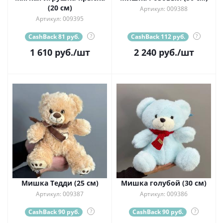
(20 см)
Артикул: 009388
Артикул: 009395
CashBack 81 руб.
?
CashBack 112 руб.
?
1 610
руб.
/шт
2 240
руб.
/шт
Мишка Тедди (25 см)
Мишка голубой (30 см)
Артикул: 009387
Артикул: 009386
CashBack 90 руб.
?
CashBack 90 руб.
?