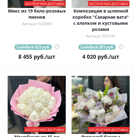
БЕСПЛАТНАЯ ДОСТАВКА
БЕСПЛАТНАЯ ДОСТАВКА
Микс из 19 бело-розовых
Композиция в шляпной
пионов
коробке "Сахарная вата"
с хлопком и кустовыми
Артикул: 023309
розами
Артикул: 023141
CashBack 423 руб.
?
CashBack 201 руб.
?
8 455
руб.
/шт
4 020
руб.
/шт
БЕСПЛАТНАЯ ДОСТАВКА
БЕСПЛАТНАЯ ДОСТАВКА
Монобукет из 15-ти
Весенний букет с