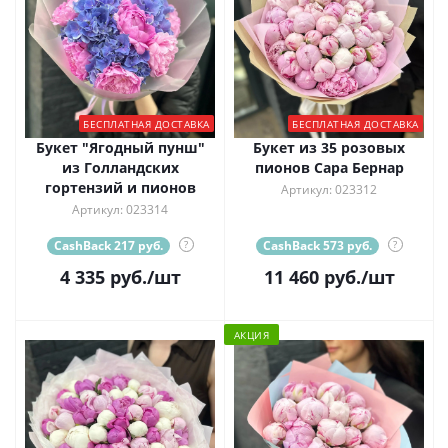
БЕСПЛАТНАЯ ДОСТАВКА
БЕСПЛАТНАЯ ДОСТАВКА
Букет "Ягодный пунш"
Букет из 35 розовых
из Голландских
пионов Сара Бернар
гортензий и пионов
Артикул: 023312
Артикул: 023314
CashBack 217 руб.
?
CashBack 573 руб.
?
4 335
руб.
/шт
11 460
руб.
/шт
АКЦИЯ