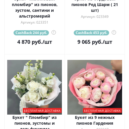
пломбир" из пионов,
пионов Ред Шарм ( 21
эустом, сантини и
шт)
альстромерий
Артикул: 023349
Артикул: 023351
CashBack 244 руб.
?
CashBack 453 руб.
?
4 870
руб.
/шт
9 065
руб.
/шт
БЕСПЛАТНАЯ ДОСТАВКА
БЕСПЛАТНАЯ ДОСТАВКА
Букет " Пломбир" из
Букет из 9 нежных
пионов, эустомы и
пионов Гардения
дельфиниума