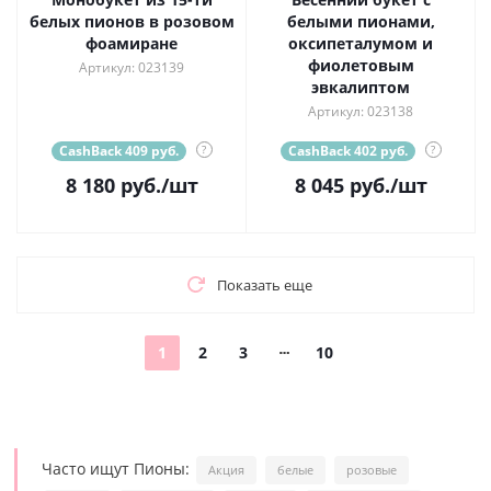
белых пионов в розовом
белыми пионами,
фоамиране
оксипеталумом и
фиолетовым
Артикул: 023139
эвкалиптом
Артикул: 023138
CashBack 409 руб.
?
CashBack 402 руб.
?
8 180
руб.
/шт
8 045
руб.
/шт
Показать еще
1
2
3
10
Часто ищут Пионы:
Акция
белые
розовые