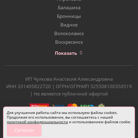
Балашиха
Бронницы
Видное
Волоколамск
Воскресенск
Показать
ИП Чулкова Анастасия Александровна
ИНН 331405822720 | ОГРН/ОГРНИП 325508100350519
| Не является публичной офертой
Для улучшения работы сайта мы используем файлы cookies.
Продолжая его использование, вы соглашаетесь с нашей
политикой конфиденциальности
и использованием файлов cookie.
Согласен
Разработчик сайта —
Евгений Донич