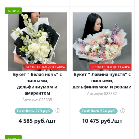
АКЦИЯ
БЕСПЛАТНАЯ ДОСТАВКА
БЕСПЛАТНАЯ ДОСТАВКА
Букет " Белая ночь" с
Букет " Лавина чувств" с
пионами,
пионами,
дельфиниумом и
дельфиниумом и розами
амарантом
Артикул: 023332
Артикул: 023335
CashBack 229 руб.
?
CashBack 524 руб.
?
4 585
руб.
/шт
10 475
руб.
/шт
АКЦИЯ