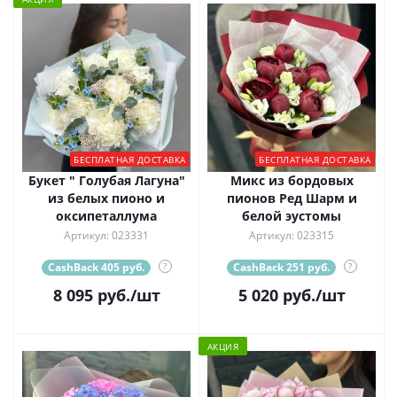
БЕСПЛАТНАЯ ДОСТАВКА
БЕСПЛАТНАЯ ДОСТАВКА
Букет " Голубая Лагуна"
Микс из бордовых
из белых пионо и
пионов Ред Шарм и
оксипеталлума
белой эустомы
Артикул: 023331
Артикул: 023315
CashBack 405 руб.
?
CashBack 251 руб.
?
8 095
руб.
/шт
5 020
руб.
/шт
АКЦИЯ