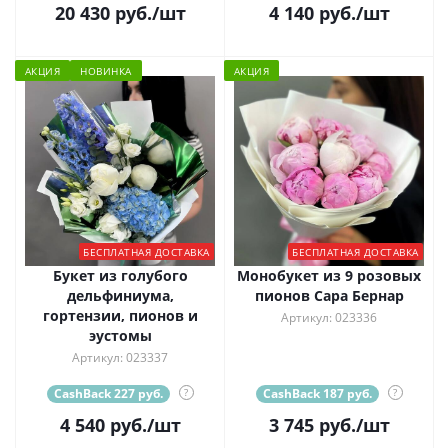
20 430
руб.
/шт
4 140
руб.
/шт
АКЦИЯ
НОВИНКА
АКЦИЯ
БЕСПЛАТНАЯ ДОСТАВКА
БЕСПЛАТНАЯ ДОСТАВКА
Букет из голубого
Монобукет из 9 розовых
дельфиниума,
пионов Сара Бернар
гортензии, пионов и
Артикул: 023336
эустомы
Артикул: 023337
CashBack 227 руб.
?
CashBack 187 руб.
?
4 540
руб.
/шт
3 745
руб.
/шт