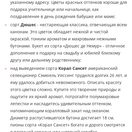
указанному адресу. Цветы красных оттенков хороши для
подарка учительнице или начальнице, как
поздравление в день рождения бабушке или маме;
сорт
Дюшес
- нестареющая классика, отвечающая всем
канонам. Это цветок обладает нежной и чистой
окраской, тонким ароматом и махровыми нежными
бутонами. Букет из сорта «Дюшес де Немур» - отличное
дополнение к подарку на свадьбу и юбилей близкому
другу или дальнему родственнику;
над выведением сорта
Корал Сансет
американский
селекционер Сэмюель Уиссинг трудился долгих 26 лет, и
ему удалось добиться невозможного. Описать красоту
этого цветка сложно. Купите это творение природы и
ощутите их яркий аромат, потрогайте полумахровые
лепестки и насладитесь удивительным оттенком,
напоминающим коралловый закат над океаном.
Диаметр распустившегося бутона достигает 18 см,
пионы сорта «Корал Сансет» богато и дорого смотрятся
в плетеной корзине или шляпной коробке.