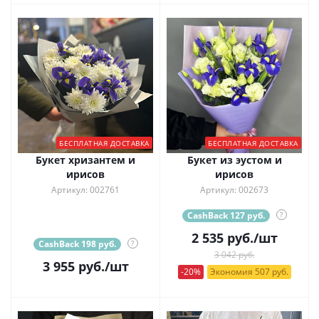
БЕСПЛАТНАЯ ДОСТАВКА
БЕСПЛАТНАЯ ДОСТАВКА
Букет хризантем и
Букет из эустом и
ирисов
ирисов
Артикул: 002761
Артикул: 002673
CashBack 127 руб.
?
2 535
руб.
/шт
CashBack 198 руб.
?
3 042 руб.
3 955
руб.
/шт
-20%
Экономия 507 руб.