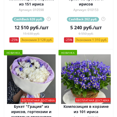
из 151 ириса
ирисов
Артикул: 010598
Артикул: 010153
CashBack 626 руб.
?
CashBack 262 руб.
?
12 510
руб.
/шт
5 240
руб.
/шт
15 638 руб.
6 550 руб.
-25%
Экономия 3 128 руб.
-25%
Экономия 1 310 руб.
НОВИНКА
НОВИНКА
БЕСПЛАТНАЯ ДОСТАВКА
БЕСПЛАТНАЯ ДОСТАВКА
Букет "Грация" из
Композиция в корзине
ирисов, гортензии и
из 101 ириса
кустовых хризантем