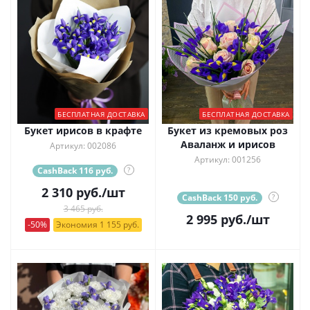
БЕСПЛАТНАЯ ДОСТАВКА
БЕСПЛАТНАЯ ДОСТАВКА
Букет ирисов в крафте
Букет из кремовых роз
Аваланж и ирисов
Артикул: 002086
Артикул: 001256
CashBack 116 руб.
?
2 310
руб.
/шт
CashBack 150 руб.
?
3 465 руб.
2 995
руб.
/шт
-50%
Экономия 1 155 руб.