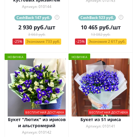
Артикул: 010143
Артикул: 010144
CashBack 147 руб.
?
CashBack 523 руб.
?
2 930
руб.
/шт
10 465
руб.
/шт
3 663 руб.
13 082 руб.
-25%
Экономия 733 руб.
-25%
Экономия 2 617 руб.
НОВИНКА
НОВИНКА
БЕСПЛАТНАЯ ДОСТАВКА
БЕСПЛАТНАЯ ДОСТАВКА
Букет "Лютик" из ирисов
Букет из 51 ириса
и альстромерий
Артикул: 010141
Артикул: 010142