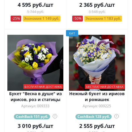
4 595
руб.
/шт
2 365
руб.
/шт
5 744 руб.
3 548 руб.
-25%
Экономия 1 149 руб.
-50%
Экономия 1 183 руб.
ХИТ
БЕСПЛАТНАЯ ДОСТАВКА
БЕСПЛАТНАЯ ДОСТАВКА
Букет "Весна в душе" из
Нежный букет из ирисов
ирисов, роз и статицы
и ромашек
Артикул: 009333
Артикул: 009225
CashBack 151 руб.
?
CashBack 128 руб.
?
3 010
руб.
/шт
2 555
руб.
/шт