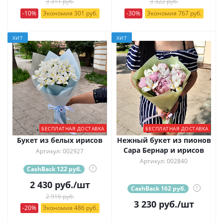
3 311 руб.
3 322 руб.
-10%
Экономия 301 руб.
-30%
Экономия 767 руб.
ХИТ
ХИТ
БЕСПЛАТНАЯ ДОСТАВКА
БЕСПЛАТНАЯ ДОСТАВКА
Букет из белых ирисов
Нежный букет из пионов
Сара Бернар и ирисов
Артикул: 002927
Артикул: 002840
CashBack 122 руб.
?
2 430
руб.
/шт
CashBack 162 руб.
?
2 916 руб.
3 230
руб.
/шт
-20%
Экономия 486 руб.