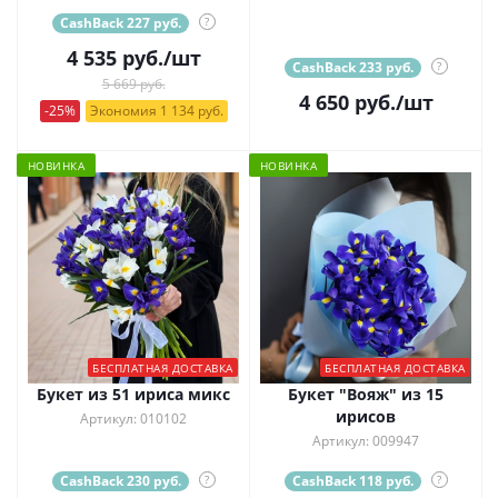
CashBack 227 руб.
?
4 535
руб.
/шт
CashBack 233 руб.
?
5 669 руб.
4 650
руб.
/шт
-25%
Экономия 1 134 руб.
НОВИНКА
НОВИНКА
БЕСПЛАТНАЯ ДОСТАВКА
БЕСПЛАТНАЯ ДОСТАВКА
Букет из 51 ириса микс
Букет "Вояж" из 15
ирисов
Артикул: 010102
Артикул: 009947
CashBack 230 руб.
?
CashBack 118 руб.
?