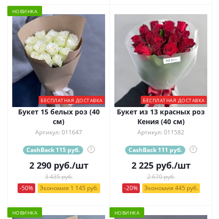
НОВИНКА
БЕСПЛАТНАЯ ДОСТАВКА
БЕСПЛАТНАЯ ДОСТАВКА
Букет 15 белых роз (40
Букет из 13 красных роз
см)
Кения (40 см)
Артикул: 011647
Артикул: 011582
CashBack 115 руб.
?
CashBack 111 руб.
?
2 290
руб.
/шт
2 225
руб.
/шт
3 435 руб.
2 670 руб.
-50%
Экономия 1 145 руб.
-20%
Экономия 445 руб.
НОВИНКА
НОВИНКА