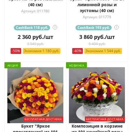
(40 см)
лимонной розы и
эустомы (40 см)
Артикул: 011780
Артикул: 011779
CashBack 118 руб.
?
CashBack 193 руб.
?
2 360
руб.
/шт
3 860
руб.
/шт
3 540 руб.
5 404 руб.
-50%
Экономия 1 180 руб.
-40%
Экономия 1 544 руб.
АКЦИЯ
НОВИНКА
БЕСПЛАТНАЯ ДОСТАВКА
БЕСПЛАТНАЯ ДОСТАВКА
Букет "Яркое
Композиция в корзине
впечатление" из 101
из 101 кенийской розы