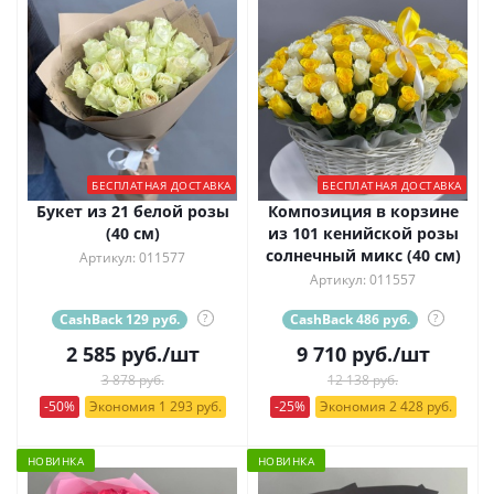
БЕСПЛАТНАЯ ДОСТАВКА
БЕСПЛАТНАЯ ДОСТАВКА
Букет из 21 белой розы
Композиция в корзине
(40 см)
из 101 кенийской розы
солнечный микс (40 см)
Артикул: 011577
Артикул: 011557
CashBack 129 руб.
?
CashBack 486 руб.
?
2 585
руб.
/шт
9 710
руб.
/шт
3 878 руб.
12 138 руб.
-50%
Экономия 1 293 руб.
-25%
Экономия 2 428 руб.
НОВИНКА
НОВИНКА