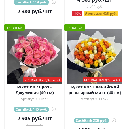
CashBack 119 руб.
?
5 044 руб.
2 380
руб.
/шт
-10%
Экономия 459 руб.
НОВИНКА
НОВИНКА
БЕСПЛАТНАЯ ДОСТАВКА
БЕСПЛАТНАЯ ДОСТАВКА
Букет из 21 розы
Букет из 51 Кенийской
Джумилия (40 см)
розы яркий микс (40 см)
Артикул: 011673
Артикул: 011672
CashBack 145 руб.
?
2 905
руб.
/шт
CashBack 230 руб.
?
4 358 руб.