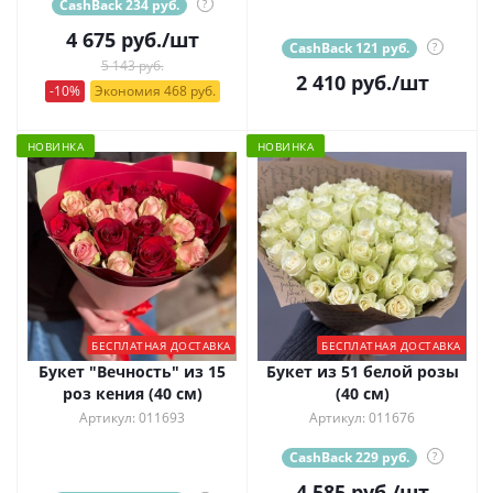
CashBack 234 руб.
?
4 675
руб.
/шт
CashBack 121 руб.
?
5 143 руб.
2 410
руб.
/шт
-10%
Экономия 468 руб.
НОВИНКА
НОВИНКА
БЕСПЛАТНАЯ ДОСТАВКА
БЕСПЛАТНАЯ ДОСТАВКА
Букет "Вечность" из 15
Букет из 51 белой розы
роз кения (40 см)
(40 см)
Артикул: 011693
Артикул: 011676
CashBack 229 руб.
?
4 585
руб.
/шт