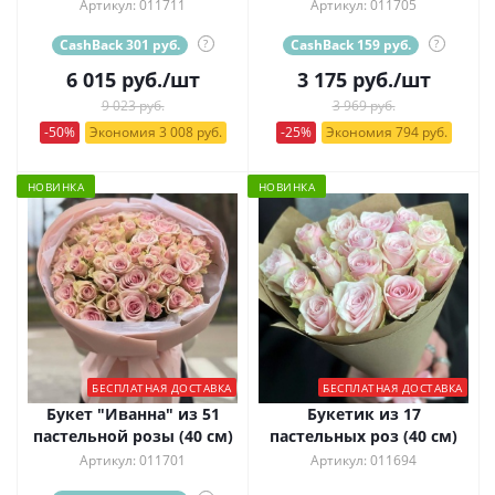
Артикул: 011711
Артикул: 011705
CashBack 301 руб.
?
CashBack 159 руб.
?
6 015
руб.
/шт
3 175
руб.
/шт
9 023 руб.
3 969 руб.
-50%
Экономия 3 008 руб.
-25%
Экономия 794 руб.
НОВИНКА
НОВИНКА
БЕСПЛАТНАЯ ДОСТАВКА
БЕСПЛАТНАЯ ДОСТАВКА
Букет "Иванна" из 51
Букетик из 17
пастельной розы (40 см)
пастельных роз (40 см)
Артикул: 011701
Артикул: 011694