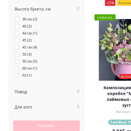
39 (
1
)
-25%
Эконом
55 (
1
)
Высота букета, см
7 (
6
)
НОВИНКА
30 см (
2
)
71 (
1
)
40 (
2
)
9 (
3
)
44 см (
1
)
45 (
2
)
45 см (
4
)
50 (
3
)
50 см (
5
)
60 см (
1
)
63 (
1
)
БЕСПЛ
Композиция
Повод
коробке "M
лаймовых 
эус
Для кого
Артикул:
CashBack 19