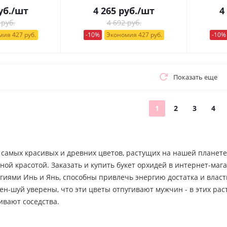
уб.
/шт
4 265
руб.
/шт
4
 руб.
4 692 руб.
ия 427 руб.
-10%
Экономия 427 руб.
-10%
Показать еще
1
2
3
4
 самых красивых и древних цветов, растущих на нашей планет
ной красотой. Заказать и купить букет орхидей в интернет-м
гиями Инь и Янь, способны привлечь энергию достатка и власт
н-шуй уверены, что эти цветы отпугивают мужчин - в этих рас
ивают соседства.