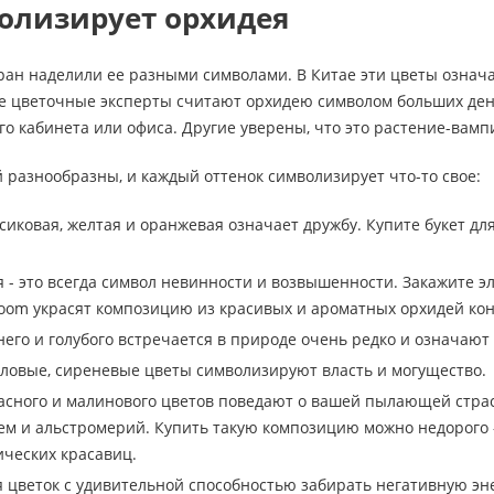
олизирует орхидея
ан наделили ее разными символами. В Китае эти цветы означаю
е цветочные эксперты считают орхидею символом больших денег
го кабинета или офиса. Другие уверены, что это растение-вампи
 разнообразны, и каждый оттенок символизирует что-то свое:
сиковая, желтая и оранжевая означает дружбу. Купите букет для
я - это всегда символ невинности и возвышенности. Закажите э
oom украсят композицию из красивых и ароматных орхидей ко
него и голубого встречается в природе очень редко и означают
ловые, сиреневые цветы символизируют власть и могущество.
сного и малинового цветов поведают о вашей пылающей страс
тем и альстромерий. Купить такую композицию можно недорого 
ических красавиц.
 цветок с удивительной способностью забирать негативную эн