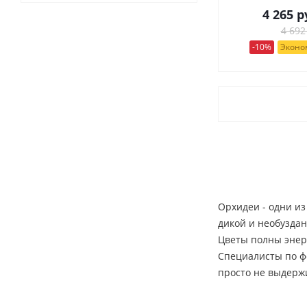
4 265
р
4 692
-10%
Эконом
Орхидеи - одни из
дикой и необуздан
Цветы полны энер
Специалисты по фе
просто не выдерж