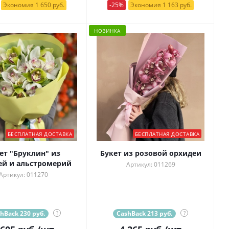
Экономия 1 650 руб.
-25%
Экономия 1 163 руб.
НОВИНКА
БЕСПЛАТНАЯ ДОСТАВКА
БЕСПЛАТНАЯ ДОСТАВКА
ет "Бруклин" из
Букет из розовой орхидеи
ей и альстромерий
Артикул: 011269
Артикул: 011270
hBack 230 руб.
?
CashBack 213 руб.
?