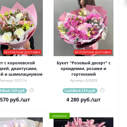
БЕСПЛАТНАЯ ДОСТАВКА
БЕСПЛАТНАЯ ДОСТАВКА
ет с королевской
Букет "Розовый десерт" с
деей, диантусами,
орхидеями, розами и
ой и шамелациумом
гортензией
Артикул: 023114
Артикул: 023009
hBack 129 руб.
?
CashBack 214 руб.
?
 570
руб.
/шт
4 280
руб.
/шт
НОВИНКА