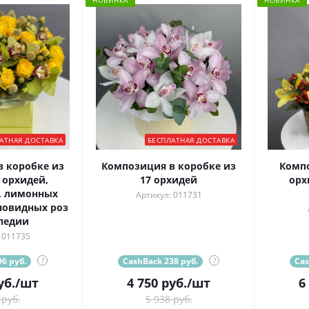
НОВИНКА
НОВИНКА
АТНАЯ ДОСТАВКА
БЕСПЛАТНАЯ ДОСТАВКА
 коробке из
Композиция в коробке из
Компо
орхидей,
17 орхидей
орх
, лимонных
Артикул: 011731
новидных роз
педии
 011735
6 руб.
?
CashBack 238 руб.
?
Cas
уб.
/шт
4 750
руб.
/шт
6
 руб.
5 938 руб.