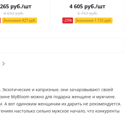
 265
руб.
/шт
4 605
руб.
/шт
4 692 руб.
5 757 руб.
Экономия 427 руб.
-25%
Экономия 1 152 руб.
е. Экзотические и капризные, они зачаровывают своей
агазине MyBloom можно для подарка женщине и мужчине.
и. А вот одиноким женщинам их дарить не рекомендуется.
тениях настолько сильно мужское начало, что конкуренты