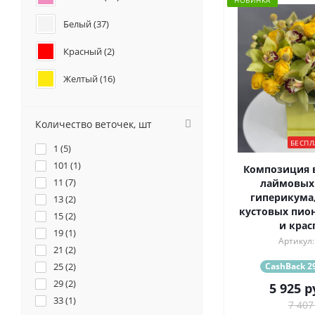
НОВИНКА
Белый (
37
)
Красный (
2
)
Желтый (
16
)
Кремовый (
3
)
Количество веточек, шт
Оранжевый (
1
)
БЕСПЛ
1 (
5
)
Персиковый (
2
)
101 (
1
)
Композиция в
11 (
7
)
лаймовых 
Фиолетовый (
6
)
гиперикума
13 (
2
)
кустовых пио
15 (
Разноцветный (
2
)
9
)
и крас
19 (
1
)
Артикул:
21 (
2
)
CashBack 29
25 (
2
)
29 (
2
)
5 925
р
33 (
1
)
7 407