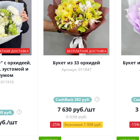
АТНАЯ ДОСТАВКА
БЕСПЛАТНАЯ ДОСТАВКА
" с орхидеей,
Букет из 33 орхидей
Букет 
 эустомой и
Артикул: 011847
нумом
 011910
CashBack 382 руб.
?
Cas
7 630
руб.
/шт
3
0 руб.
?
9 538 руб.
уб.
/шт
-25%
Экономия 1 908 руб.
-15%