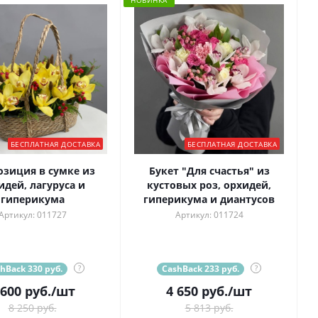
НОВИНКА
БЕСПЛАТНАЯ ДОСТАВКА
БЕСПЛАТНАЯ ДОСТАВКА
зиция в сумке из
Букет "Для счастья" из
идей, лагуруса и
кустовых роз, орхидей,
гиперикума
гиперикума и диантусов
Артикул: 011727
Артикул: 011724
hBack 330 руб.
?
CashBack 233 руб.
?
 600
руб.
/шт
4 650
руб.
/шт
8 250 руб.
5 813 руб.