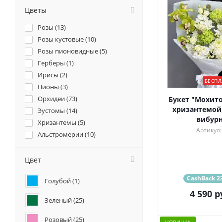
Цветы
Розы (
13
)
Розы кустовые (
10
)
Розы пионовидные (
5
)
Герберы (
1
)
Ирисы (
2
)
БЕСПЛ
Пионы (
3
)
Орхидеи (
73
)
Букет "Мохито
хризантемой,
Эустомы (
14
)
вибур
Хризантемы (
5
)
Артикул:
Альстромерии (
10
)
Гортензии (
5
)
Лилии (
1
)
Цвет
Гвоздики (
6
)
CashBack 23
Голубой (
1
)
Геогрины (
1
)
4 590
р
Гипсофилы (
1
)
Зеленый (
25
)
Маттиола (
4
)
Розовый (
25
)