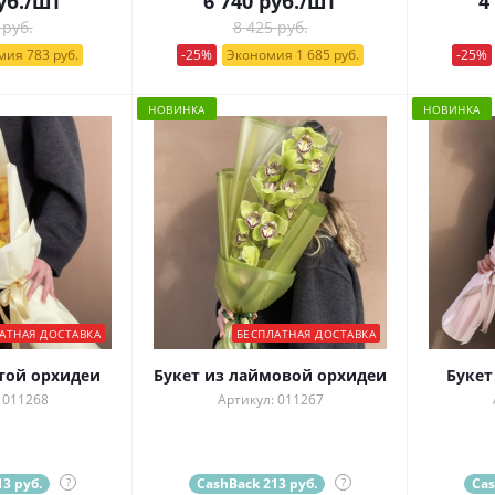
уб.
/шт
6 740
руб.
/шт
4
 руб.
8 425 руб.
ия 783 руб.
-25%
Экономия 1 685 руб.
-25%
НОВИНКА
НОВИНКА
АТНАЯ ДОСТАВКА
БЕСПЛАТНАЯ ДОСТАВКА
той орхидеи
Букет из лаймовой орхидеи
Букет
 011268
Артикул: 011267
3 руб.
?
CashBack 213 руб.
?
Cas