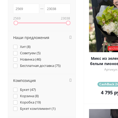
2569
23038
Наши предложения
Хит (
8
)
БЕСПЛ
Советуем (
5
)
Микс из зеле
Новинка (
46
)
белым пионов
Бесплатная доставка (
75
)
Артикул:
Композиция
CashBack 24
Букет (
47
)
4 795
р
Корзина (
8
)
Коробка (
19
)
Букет комплимент (
1
)