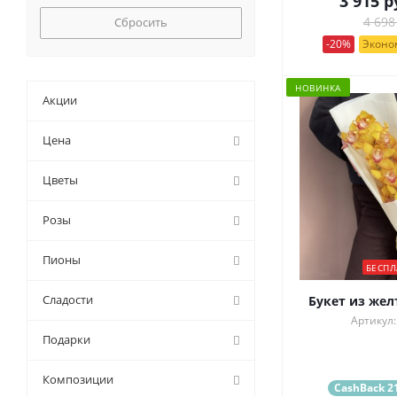
3 915
р
Сбросить
4 698
-20%
Эконом
НОВИНКА
Акции
Цена
Цветы
Розы
Пионы
БЕСПЛ
Сладости
Букет из жел
Артикул:
Подарки
Композиции
CashBack 21