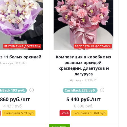
БЕСПЛАТНАЯ ДОСТАВКА
БЕСПЛАТНАЯ ДОСТАВКА
из 11 белых орхидей
Композиция в коробке из
розовых орхидей,
Артикул: 011845
краспедии, диантусов и
лагуруса
Артикул: 011825
hBack 193 руб.
?
CashBack 272 руб.
?
 860
руб.
/шт
5 440
руб.
/шт
4 439 руб.
6 800 руб.
Экономия 579 руб.
-25%
Экономия 1 360 руб.