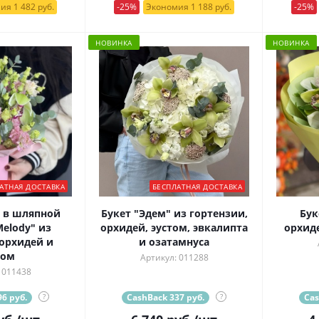
ия 1 482 руб.
-25%
Экономия 1 188 руб.
-25%
НОВИНКА
НОВИНКА
АТНАЯ ДОСТАВКА
БЕСПЛАТНАЯ ДОСТАВКА
 в шляпной
Букет "Эдем" из гортензии,
Бук
elody" из
орхидей, эустом, эвкалипта
орхид
орхидей и
и озатамнуса
том
Артикул: 011288
 011438
6 руб.
?
CashBack 337 руб.
?
Cas