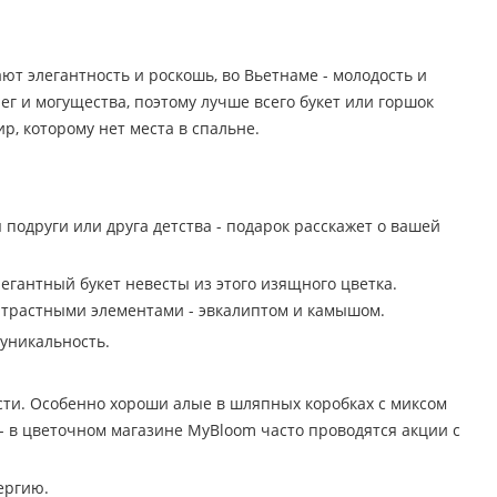
т элегантность и роскошь, во Вьетнаме - молодость и
 и могущества, поэтому лучше всего букет или горшок
р, которому нет места в спальне.
 подруги или друга детства - подарок расскажет о вашей
легантный букет невесты из этого изящного цветка.
нтрастными элементами - эвкалиптом и камышом.
 уникальность.
ти. Особенно хороши алые в шляпных коробках с миксом
- в цветочном магазине MyBloom часто проводятся акции с
ергию.