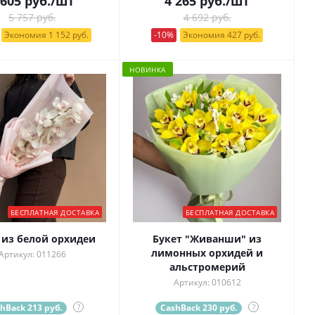
 605
руб.
/шт
4 265
руб.
/шт
5 757 руб.
4 692 руб.
Экономия 1 152 руб.
-10%
Экономия 427 руб.
НОВИНКА
БЕСПЛАТНАЯ ДОСТАВКА
БЕСПЛАТНАЯ ДОСТАВКА
 из белой орхидеи
Букет "Живанши" из
лимонных орхидей и
Артикул: 011266
альстромерий
Артикул: 010612
hBack 213 руб.
?
CashBack 230 руб.
?