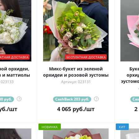
АТНАЯ ДОСТАВКА
БЕСПЛАТНАЯ ДОСТАВКА
ной орхидеи,
Микс-букет из зеленой
Бук
 и маттиолы
орхидеи и розовой эустомы
орхи
эустом
 023133
Артикул: 023131
0 руб.
?
CashBack 203 руб.
?
Cas
уб.
/шт
4 065
руб.
/шт
2
НОВИНКА
ХИТ