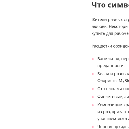
Что симв
Жители разных стр
любовь. Некоторы
купить для рабоче
Расцветки орхидей
Ванильная, пер
преданности.
Белая и розова
Флористы MyBl
С оттенками си
Фиолетовые, ли
Композиции кра
из роз, хризан
участием экзот
Черная орхидея