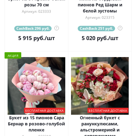
розы 70 см
пионов Ред Шарм и
белой эустомы
Артикул: 023333
Артикул: 023315
CashBack 296 руб.
?
CashBack 251 руб.
?
5 915
руб.
/шт
5 020
руб.
/шт
АКЦИЯ
БЕСПЛАТНАЯ ДОСТАВКА
БЕСПЛАТНАЯ ДОСТАВКА
Букет из 15 пионов Сара
Огненный букет с
Бернар в розово-голубой
ранункулюсами,
пленке
альстромерией и
гиперикумом