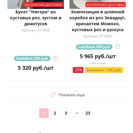
БЕСПЛАТНАЯ ДОСТАВКА
БЕСПЛАТНАЯ ДОСТАВКА
Букет "Нигора" из
Композиция в шляпной
кустовых роз, эустом и
коробке из роз Эквадор\.
диантусов
хризантем Момоко,
кустовых роз и рускуса
Артикул: 011846
Артикул: 011843
CashBack 298 руб.
?
5 965
руб.
/шт
CashBack 266 руб.
?
7 457 руб.
5 320
руб.
/шт
-25%
Экономия 1 492 руб.
Показать еще
1
2
3
23