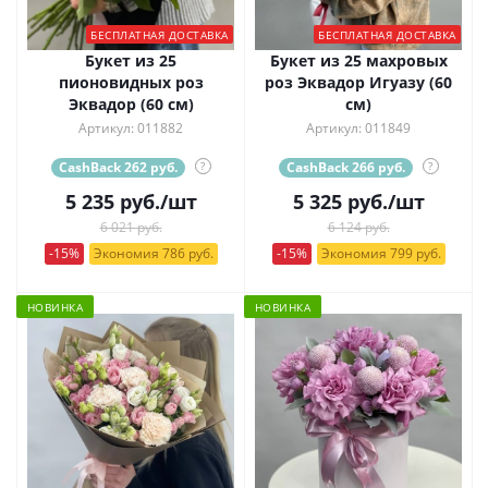
БЕСПЛАТНАЯ ДОСТАВКА
БЕСПЛАТНАЯ ДОСТАВКА
Букет из 25
Букет из 25 махровых
пионовидных роз
роз Эквадор Игуазу (60
Эквадор (60 см)
см)
Артикул: 011882
Артикул: 011849
CashBack 262 руб.
?
CashBack 266 руб.
?
5 235
руб.
/шт
5 325
руб.
/шт
6 021 руб.
6 124 руб.
-15%
Экономия 786 руб.
-15%
Экономия 799 руб.
НОВИНКА
НОВИНКА