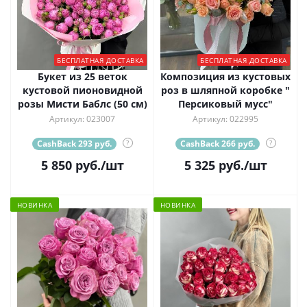
БЕСПЛАТНАЯ ДОСТАВКА
БЕСПЛАТНАЯ ДОСТАВКА
Букет из 25 веток
Композиция из кустовых
кустовой пионовидной
роз в шляпной коробке "
розы Мисти Баблс (50 см)
Персиковый мусс"
Артикул: 023007
Артикул: 022995
CashBack 293 руб.
?
CashBack 266 руб.
?
5 850
руб.
/шт
5 325
руб.
/шт
НОВИНКА
НОВИНКА