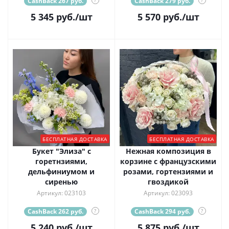
CashBack 267 руб.
?
CashBack 279 руб.
?
5 345
руб.
/шт
5 570
руб.
/шт
БЕСПЛАТНАЯ ДОСТАВКА
БЕСПЛАТНАЯ ДОСТАВКА
Букет "Элиза" с
Нежная композиция в
горетнзиями,
корзине с французскими
дельфиниумом и
розами, гортензиями и
сиренью
гвоздикой
Артикул: 023103
Артикул: 023093
CashBack 262 руб.
?
CashBack 294 руб.
?
5 240
руб.
/шт
5 875
руб.
/шт