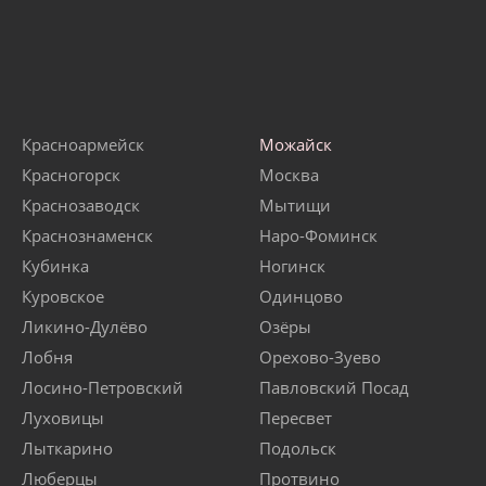
Красноармейск
Можайск
Красногорск
Москва
Краснозаводск
Мытищи
Краснознаменск
Наро-Фоминск
Кубинка
Ногинск
Куровское
Одинцово
Ликино-Дулёво
Озёры
Лобня
Орехово-Зуево
Лосино-Петровский
Павловский Посад
Луховицы
Пересвет
Лыткарино
Подольск
Люберцы
Протвино