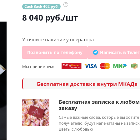
?
CashBack 402 руб.
8 040
руб.
/шт
Уточните наличие у оператора
Позвонить по телефону
Написать в Теле
Мы принимаем:
Бесплатная доставка внутри МКАДа
Бесплатная записка к любом
заказу
Самые важные слова, которые вы хотите
получателю, будут напечатаны на записк
цветы с любовью