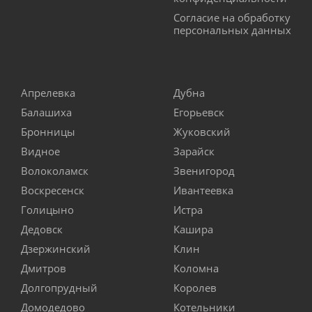
Согласие на обработку
персональных данных
Апрелевка
Дубна
Балашиха
Егорьевск
Бронницы
Жуковский
Видное
Зарайск
Волоколамск
Звенигород
Воскресенск
Ивантеевка
Голицыно
Истра
Дедовск
Кашира
Дзержинский
Клин
Дмитров
Коломна
Долгопрудный
Королев
Домодедово
Котельники