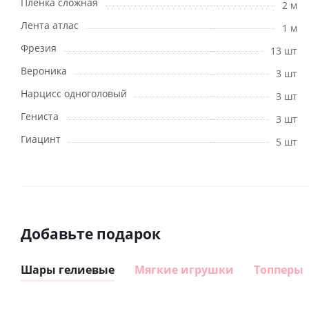
Пленка сложная
2 м
Лента атлас
1 м
Фрезия
13 шт
Вероника
3 шт
Нарцисс одноголовый
3 шт
Гениста
3 шт
Гиацинт
5 шт
Добавьте подарок
Шары гелиевые
Мягкие игрушки
Топперы