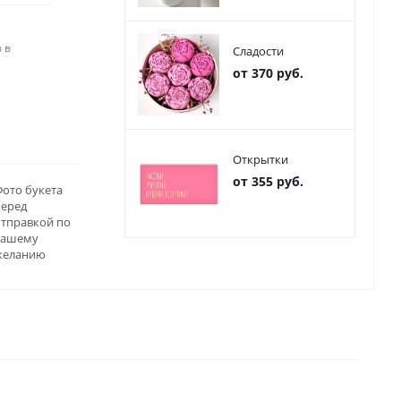
 в
Сладости
от 370 руб.
Открытки
от 355 руб.
ото букета
перед
отправкой по
вашему
желанию