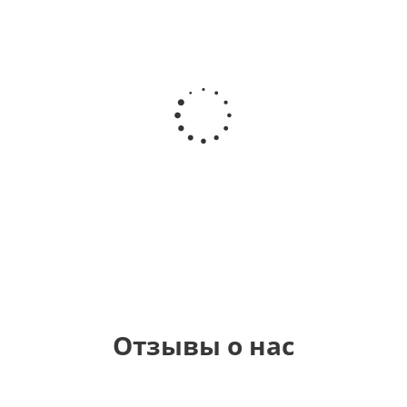
Шар круг
Шар
Шар
Самая
гелиевый
Шар круг
Звезда - С
самая
цифра 1
Моему
днем
(40х102
медвежонку
рождения
см)
(45 см)
1 330
895
900
руб.
руб.
руб.
900
руб.
Отзывы о нас