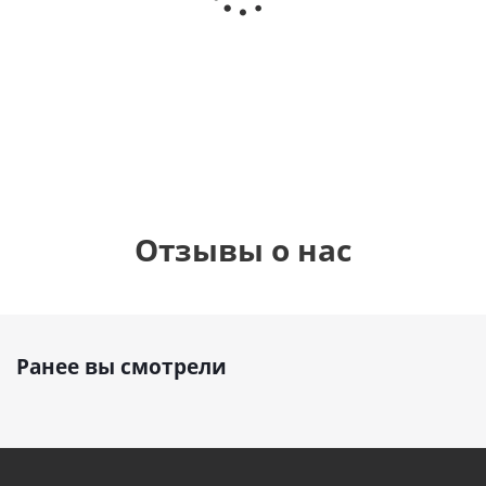
Сердце розовое
(40х102
(40х102
фольгированный
см)
см)
шар с гелием (45
см)
1 330
1 330
руб.
895
руб.
руб.
Отзывы о нас
Ранее вы смотрели