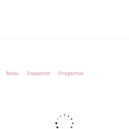
Вазы
Сладости
Открытки
Шар
Шар
Шар,
Шар
круг, Это
круг,
Любимой
гелиевый
девочка!
Happy
маме
цифра 4