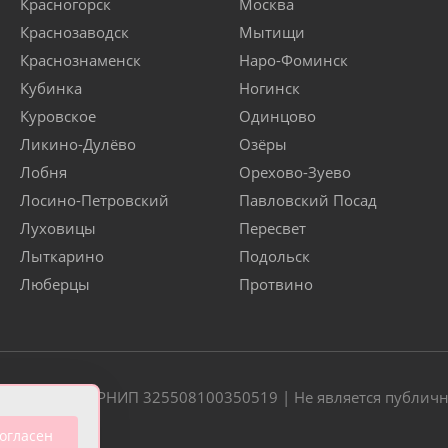
Красногорск
Москва
Краснозаводск
Мытищи
Краснознаменск
Наро-Фоминск
Кубинка
Ногинск
Куровское
Одинцово
Ликино-Дулёво
Озёры
Лобня
Орехово-Зуево
Лосино-Петровский
Павловский Посад
Луховицы
Пересвет
Лыткарино
Подольск
Люберцы
Протвино
20 | ОГРН/ОГРНИП 325508100350519 | Не является публич
огласен