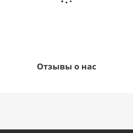
Birthday
(40х102
см)
1 330
900
900
900
руб.
руб.
руб.
руб.
Отзывы о нас