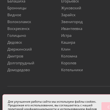
Балашиха
Егорьевск
Бронницы
Жуковский
Видное
Зарайск
Волоколамск
Звенигород
Воскресенск
Ивантеевка
Голицыно
Истра
Дедовск
Кашира
Дзержинский
Клин
Дмитров
Коломна
Долгопрудный
Королев
Домодедово
Котельники
ИП Чулкова Анастасия Александровна ИНН 3314058227
Для улучшения работы сайта мы используем файлы cookies.
Продолжая его использование, вы соглашаетесь с нашей
С
политикой конфиденциальности
и использованием файлов