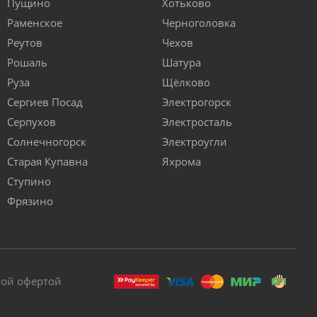
Пущино
Хотьково
Раменское
Черноголовка
Реутов
Чехов
Рошаль
Шатура
Руза
Щёлково
Сергиев Посад
Электрогорск
Серпухов
Электросталь
Солнечногорск
Электроугли
Старая Купавна
Яхрома
Ступино
Фрязино
ной офертой