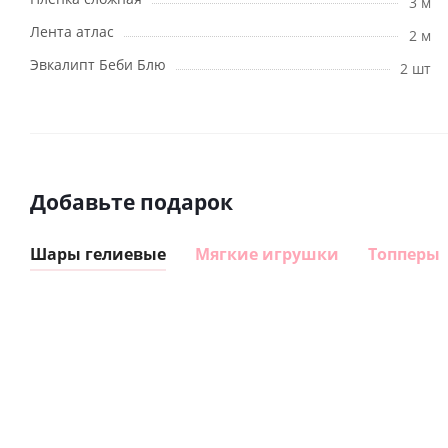
3 м
Лента атлас
2 м
Эвкалипт Беби Блю
2 шт
Добавьте подарок
Шары гелиевые
Мягкие игрушки
Топперы
Шар
Шар
гелиевый
гелиевый
цифра 8
цифра 1