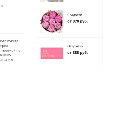
 в
Сладости
от 370 руб.
ото букета
перед
Открытки
отправкой по
от 355 руб.
вашему
желанию