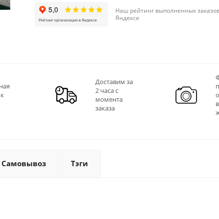
Наш рейтинг выполненных заказов
Яндексе
Ф
Доставим за
ная
2 часа с
 к
момента
заказа
Самовывоз
Тэги