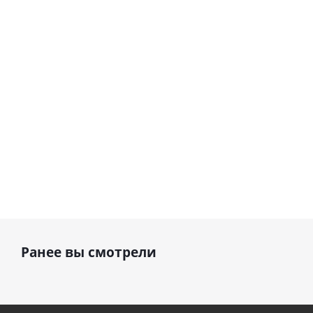
Сердце розовое
(40х102
(40х102
фольгированный
см)
см)
шар с гелием (45
см)
1 330
1 330
руб.
руб.
895
руб.
Ранее вы смотрели