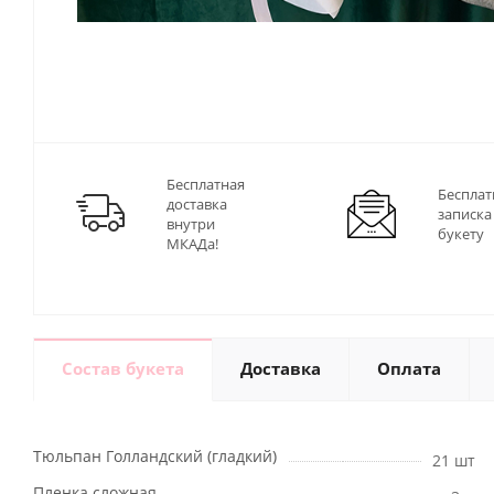
Бесплатная
Бесплат
доставка
записка
внутри
букету
МКАДа!
Состав букета
Доставка
Оплата
Тюльпан Голландский (гладкий)
21 шт
Пленка сложная